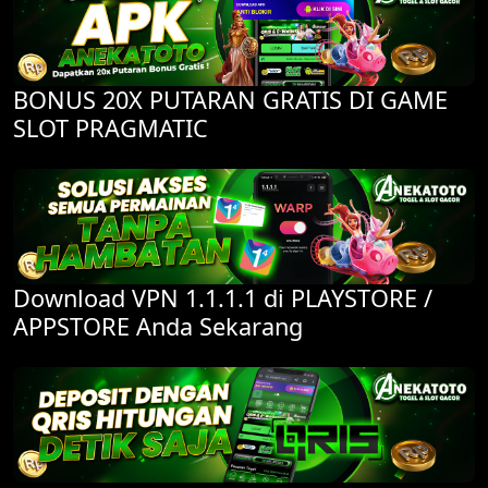
BONUS 20X PUTARAN GRATIS DI GAME
SLOT PRAGMATIC
Download VPN 1.1.1.1 di PLAYSTORE /
APPSTORE Anda Sekarang