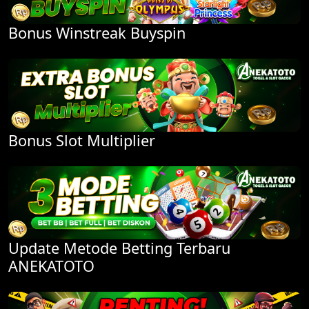
Bonus Winstreak Buyspin
Bonus Slot Multiplier
Update Metode Betting Terbaru
ANEKATOTO