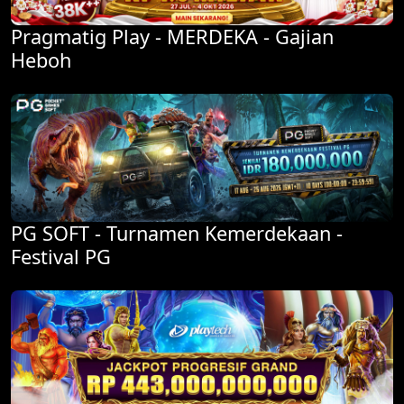
Pragmatig Play - MERDEKA - Gajian
Heboh
PG SOFT - Turnamen Kemerdekaan -
Festival PG