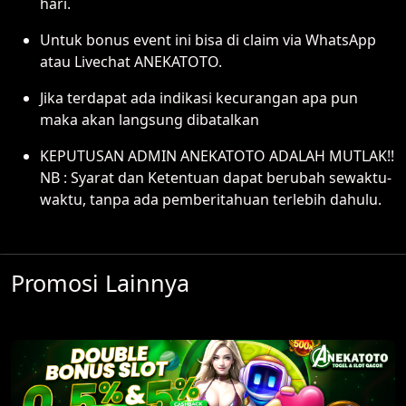
hari.
Untuk bonus event ini bisa di claim via WhatsApp
atau Livechat ANEKATOTO.
Jika terdapat ada indikasi kecurangan apa pun
maka akan langsung dibatalkan
KEPUTUSAN ADMIN ANEKATOTO ADALAH MUTLAK!!
NB : Syarat dan Ketentuan dapat berubah sewaktu-
waktu, tanpa ada pemberitahuan terlebih dahulu.
Promosi Lainnya