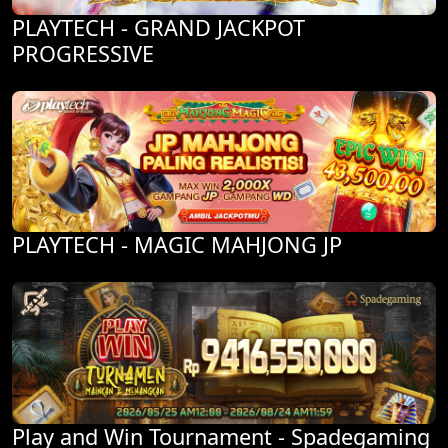
PLAYTECH - GRAND JACKPOT
PROGRESSIVE
PLAYTECH - MAGIC MAHJONG JP
Play and Win Tournament - Spadegaming